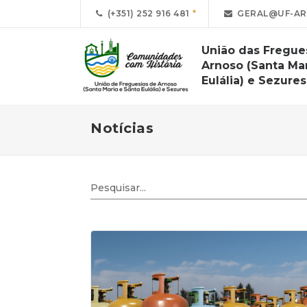
(+351) 252 916 481
GERAL@UF-AR
União das Fregue
Arnoso (Santa Mar
Eulália) e Sezures
Notícias