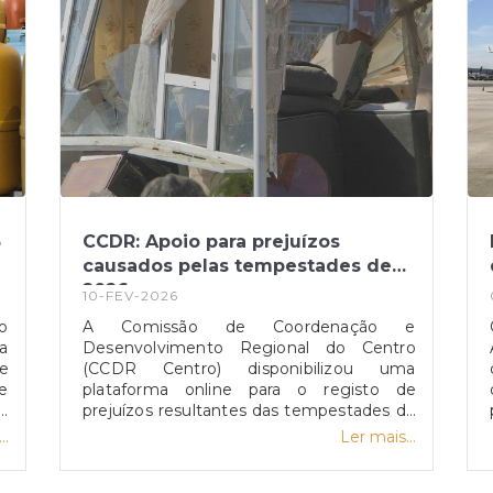
5
CCDR: Apoio para prejuízos
causados pelas tempestades de
2026
10-FEV-2026
o
A Comissão de Coordenação e
a
Desenvolvimento Regional do Centro
e
(CCDR Centro) disponibilizou uma
e
plataforma online para o registo de
ís
prejuízos resultantes das tempestades de
a
2026 que afetaram vários concelhos da
..
Ler mais...
s
Região Centro.O portal destina-se a
,
cidadãos, empresas, agricultores e