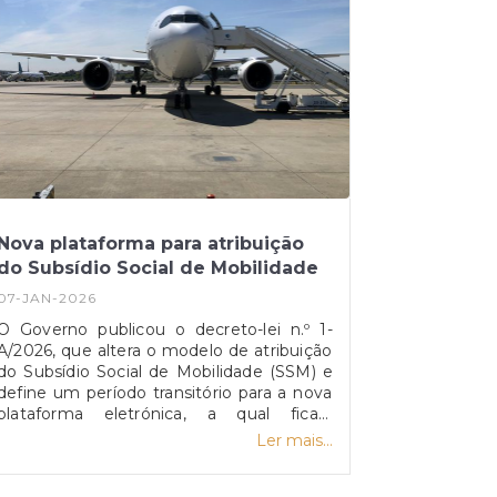
Nova plataforma para atribuição
do Subsídio Social de Mobilidade
07-JAN-2026
O Governo publicou o decreto-lei n.º 1-
A/2026, que altera o modelo de atribuição
do Subsídio Social de Mobilidade (SSM) e
define um período transitório para a nova
plataforma eletrónica, a qual ficará
disponível a partir de 8 de janeiro. A
Ler mais...
medida aplica-se às viagens entre as
regiões autónomas e o continente,