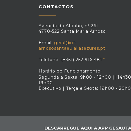
nutricionistas, que tenham aderido a
CONTACTOS
programa dos cheques.Ambos os serviço
já estão disponíveis no novo portal gov.p
Consulte a informação sobre cada um 
faça o pedido através das página
Avenida do Altinho, nº 261
seguintes:Pedir Cheque PsicólogoPedi
4770-522 Santa Maria Arnoso
Cheque NutricionistaOs serviços digita
para pedidos de Cheques Psicólogo 
Email:
geral@uf-
Nutricionista foram desenvolvidos pel
arnososantaeulaliasezures.pt
Agência para a Modernizaçã
Administrativa (AMA), em conjunto com
Telefone: (+351) 252 916 481
Direção-Geral do Ensino Superior (DGES
a entidade responsável pelo serviço, e e
Horário de Funcionamento:
colaboração com a Ordem dos Psicólogo
Segunda a Sexta: 9h00 - 12h00 || 14h30
e a Ordem dos Nutricionistas. Fonte:
19h00
gov.pt
Executivo | Terça e Sexta: 18h00 - 20h
DESCARREGUE AQUI A APP GESAUTA