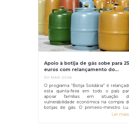
Apoio à botija de gás sobe para 2
euros com relançamento do
programa
30-MAR-2026
O programa “Botija Solidária” é relançad
esta quinta-feira em todo o país par
apoiar famílias em situação d
vulnerabilidade económica na compra d
botijas de gás. O primeiro-ministro Lu
Montenegro anunciou o aumento d
Ler mais.
comparticipação de 15 para 25 euro
durante os próximos três meses