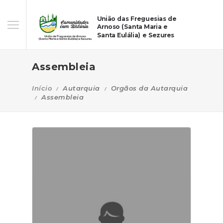
União das Freguesias de
Arnoso (Santa Maria e
Santa Eulália) e Sezures
Assembleia
Início
Autarquia
Orgãos da Autarquia
Assembleia