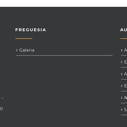
FREGUESIA
A
Galeria
A
E
A
E
N
 -
00
S