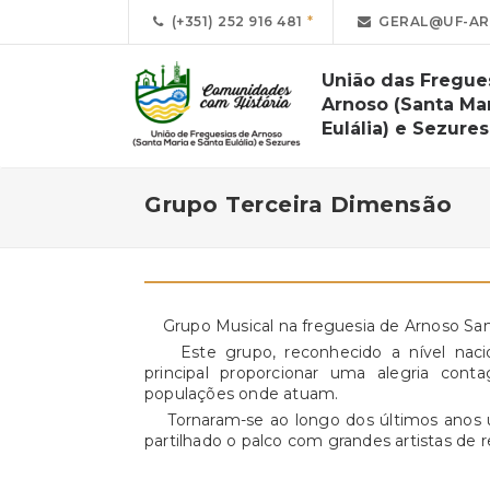
(+351) 252 916 481
GERAL@UF-AR
União das Fregue
Arnoso (Santa Mar
Eulália) e Sezures
Grupo Terceira Dimensão
Grupo Musical na freguesia de Arnoso San
Este grupo, reconhecido a nível nacion
principal proporcionar uma alegria cont
populações onde atuam.
Tornaram-se ao longo dos últimos anos um
partilhado o palco com grandes artistas de