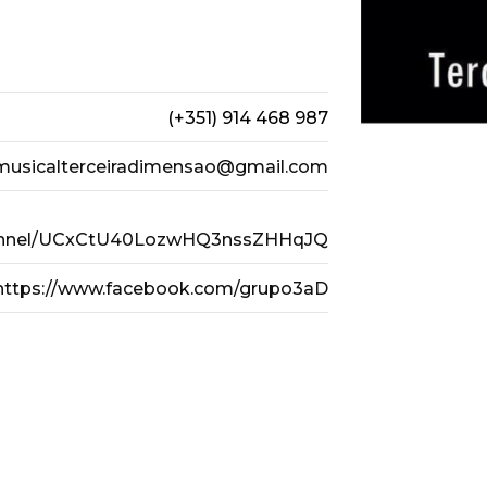
(+351) 914 468 987
musicalterceiradimensao@gmail.com
channel/UCxCtU40LozwHQ3nssZHHqJQ
https://www.facebook.com/grupo3aD