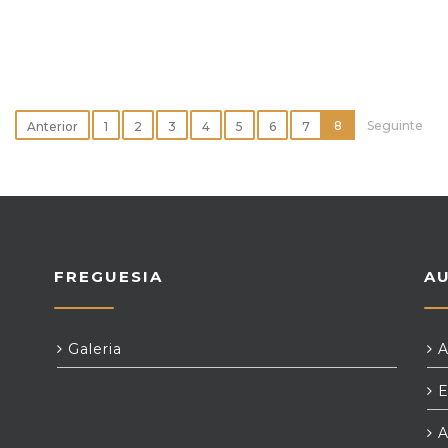
8
Seguinte
Anterior
1
2
3
4
5
6
7
FREGUESIA
A
Galeria
A
E
A