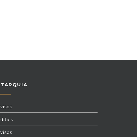
UTARQUIA
visos
ditais
visos