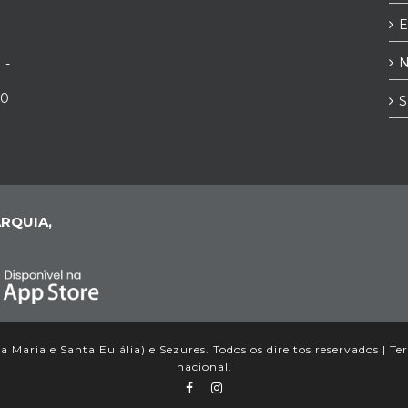
E
N
 -
00
S
RQUIA,
Maria e Santa Eulália) e Sezures. Todos os direitos reservados |
Te
nacional.