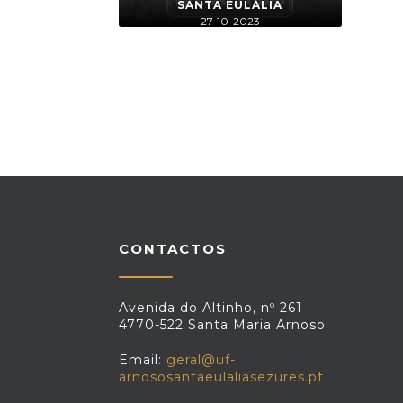
SANTA EULÁLIA
27-10-2023
7 foto(s)
CONTACTOS
Avenida do Altinho, nº 261
4770-522 Santa Maria Arnoso
Email:
geral@uf-
arnososantaeulaliasezures.pt