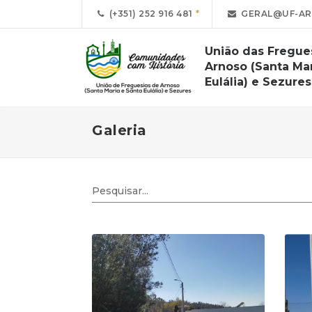
(+351) 252 916 481
GERAL@UF-AR
União das Fregue
Arnoso (Santa Mar
Eulália) e Sezures
Galeria